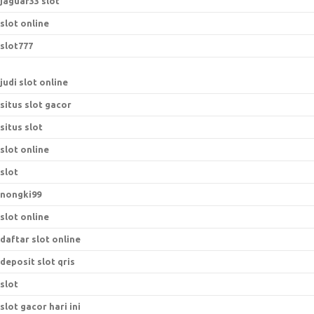
jaguar33 slot
slot online
slot777
judi slot online
situs slot gacor
situs slot
slot online
slot
nongki99
slot online
daftar slot online
deposit slot qris
slot
slot gacor hari ini