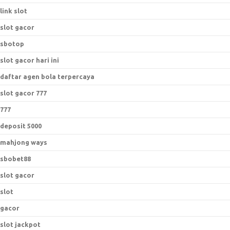
link slot
slot gacor
sbotop
slot gacor hari ini
daftar agen bola terpercaya
slot gacor 777
777
deposit 5000
mahjong ways
sbobet88
slot gacor
slot
gacor
slot jackpot