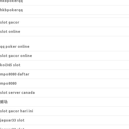
hkbpokerqq
hkbpokerqq
slot gacor
slot online
qq poker online
slot gacor online
koi365 slot
mpo8080 daftar
mpo8080
slot server canada
赌场
slot gacor hari ini
jaguar33 slot