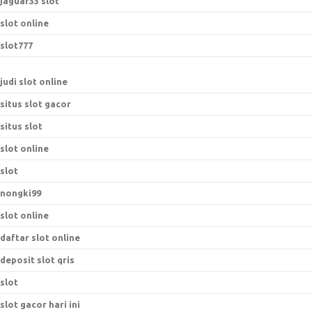
jaguar33 slot
slot online
slot777
judi slot online
situs slot gacor
situs slot
slot online
slot
nongki99
slot online
daftar slot online
deposit slot qris
slot
slot gacor hari ini