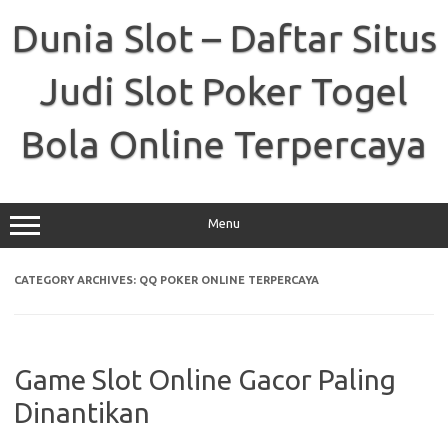
Skip
to
Dunia Slot – Daftar Situs
content
Judi Slot Poker Togel
Bola Online Terpercaya
Menu
CATEGORY ARCHIVES:
QQ POKER ONLINE TERPERCAYA
Game Slot Online Gacor Paling
Dinantikan