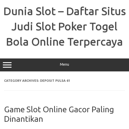
Skip
to
Dunia Slot – Daftar Situs
content
Judi Slot Poker Togel
Bola Online Terpercaya
Menu
CATEGORY ARCHIVES:
DEPOSIT PULSA 61
Game Slot Online Gacor Paling
Dinantikan