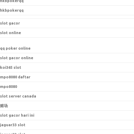
hkbpokerqq
hkbpokerqq
slot gacor
slot online
qq poker online
slot gacor online
koi365 slot
mpo8080 daftar
mpo8080
slot server canada
赌场
slot gacor hari ini
jaguar33 slot