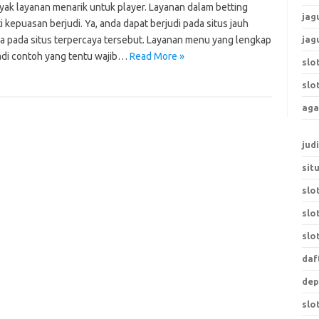
yak layanan menarik untuk player. Layanan dalam betting
jag
epuasan berjudi. Ya, anda dapat berjudi pada situs jauh
da pada situs terpercaya tersebut. Layanan menu yang lengkap
jag
adi contoh yang tentu wajib…
Read More »
slo
slo
aga
jud
sit
slo
slo
slo
daf
dep
slo