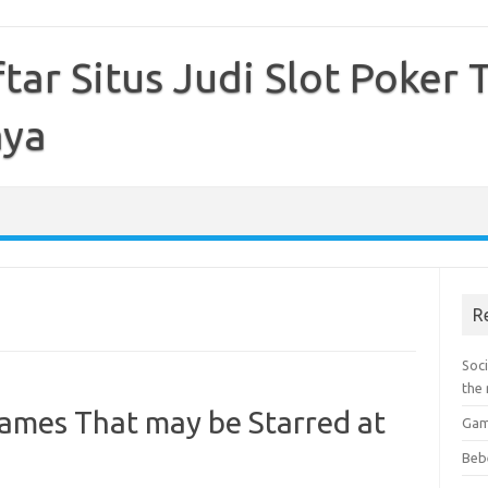
tar Situs Judi Slot Poker 
aya
R
Soc
the
games That may be Starred at
Gam
Beb