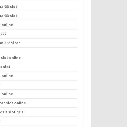
uar33 slot
uar33 slot
t online
t777
m99 daftar
i slot online
us slot
t online
t
t online
tar slot online
osit slot qris
t