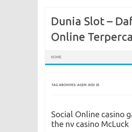
Skip
to
content
Dunia Slot – Daf
Online Terperc
HOME
TAG ARCHIVES:
AGEN JUDI 25
Social Online casino 
the nv casino McLuck