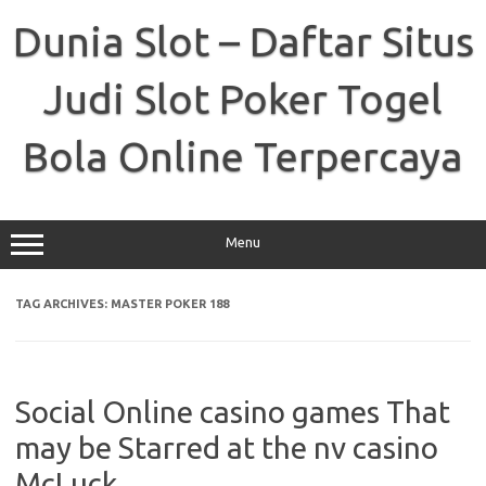
Skip
to
Dunia Slot – Daftar Situs
content
Judi Slot Poker Togel
Bola Online Terpercaya
Menu
TAG ARCHIVES:
MASTER POKER 188
Social Online casino games That
may be Starred at the nv casino
McLuck