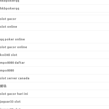
hkbpokerqq
hkbpokerqq
slot gacor
slot online
qq poker online
slot gacor online
koi365 slot
mpo8080 daftar
mpo8080
slot server canada
赌场
slot gacor hari ini
jaguar33 slot