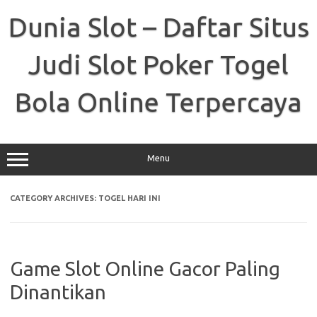
Skip
to
Dunia Slot – Daftar Situs
content
Judi Slot Poker Togel
Bola Online Terpercaya
Menu
CATEGORY ARCHIVES:
TOGEL HARI INI
Game Slot Online Gacor Paling
Dinantikan