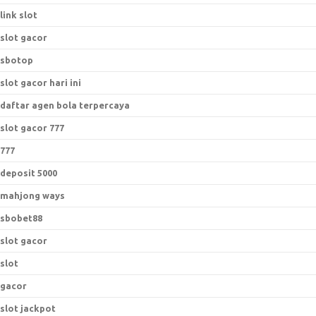
link slot
slot gacor
sbotop
slot gacor hari ini
daftar agen bola terpercaya
slot gacor 777
777
deposit 5000
mahjong ways
sbobet88
slot gacor
slot
gacor
slot jackpot