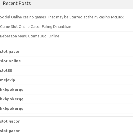
Recent Posts
Social Online casino games That may be Starred at the nv casino McLuck
Game Slot Online Gacor Paling Dinantikan
Beberapa Menu Utama Judi Online
slot gacor
slot online
slot88
mejavip
hkbpokerqq
hkbpokerqq
hkbpokerqq
slot gacor
slot gacor