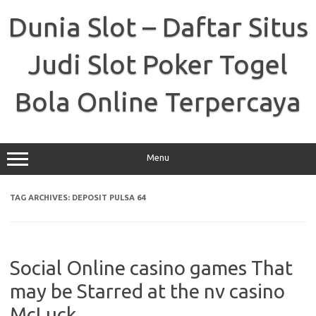
Skip
to
Dunia Slot – Daftar Situs
content
Judi Slot Poker Togel
Bola Online Terpercaya
Menu
TAG ARCHIVES:
DEPOSIT PULSA 64
Social Online casino games That
may be Starred at the nv casino
McLuck