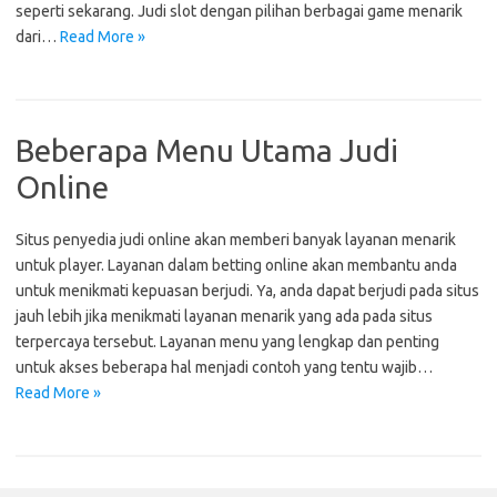
seperti sekarang. Judi slot dengan pilihan berbagai game menarik
dari…
Read More »
Beberapa Menu Utama Judi
Online
Situs penyedia judi online akan memberi banyak layanan menarik
untuk player. Layanan dalam betting online akan membantu anda
untuk menikmati kepuasan berjudi. Ya, anda dapat berjudi pada situs
jauh lebih jika menikmati layanan menarik yang ada pada situs
terpercaya tersebut. Layanan menu yang lengkap dan penting
untuk akses beberapa hal menjadi contoh yang tentu wajib…
Read More »