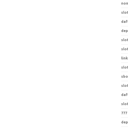
non
slo
daf
dep
slo
slo
link
slo
sbo
slo
daf
slo
777
dep