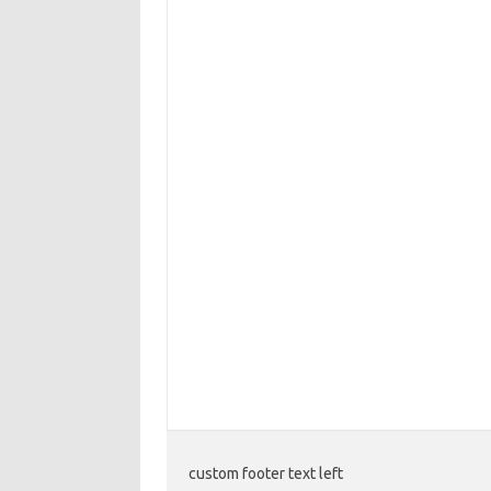
custom footer text left