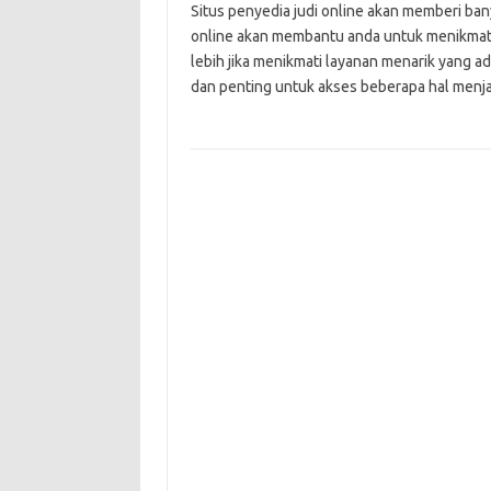
Situs penyedia judi online akan memberi ban
online akan membantu anda untuk menikmati k
lebih jika menikmati layanan menarik yang a
dan penting untuk akses beberapa hal menj