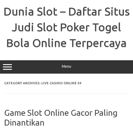
Skip
to
Dunia Slot – Daftar Situs
content
Judi Slot Poker Togel
Bola Online Terpercaya
Menu
CATEGORY ARCHIVES:
LIVE CASINO ONLINE 59
Game Slot Online Gacor Paling
Dinantikan