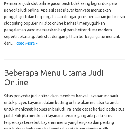
Permainan judi slot online gacor pasti tidak asing lagi untuk para
penggila judi online. Apalagi saat player ternyata merupakan
penggila judi dan berpengalaman dengan jenis permainan judi mesin
slot paling populer ini. slot online berhasil menyuguhkan
pengalaman yang memuaskan bagi para bettor di era modern
seperti sekarang. Judi slot dengan pilihan berbagai game menarik
dari…
Read More »
Beberapa Menu Utama Judi
Online
Situs penyedia judi online akan memberi banyak layanan menarik
untuk player. Layanan dalam betting online akan membantu anda
untuk menikmati kepuasan berjudi. Ya, anda dapat berjudi pada situs
jauh lebih jika menikmati layanan menarik yang ada pada situs
terpercaya tersebut. Layanan menu yang lengkap dan penting