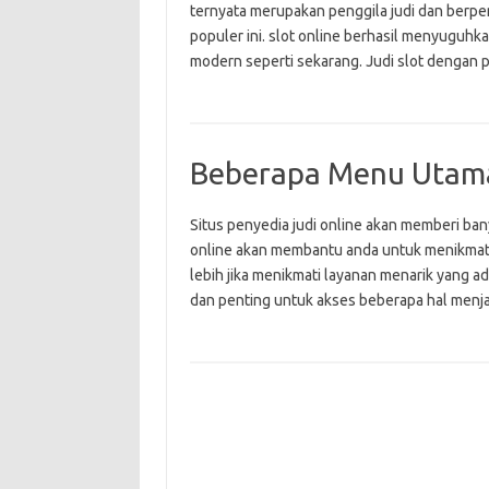
ternyata merupakan penggila judi dan berpe
populer ini. slot online berhasil menyuguh
modern seperti sekarang. Judi slot dengan 
Beberapa Menu Utama
Situs penyedia judi online akan memberi ban
online akan membantu anda untuk menikmati k
lebih jika menikmati layanan menarik yang a
dan penting untuk akses beberapa hal menj