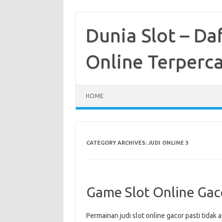
Skip
to
content
Dunia Slot – Daf
Online Terperc
HOME
CATEGORY ARCHIVES:
JUDI ONLINE 3
Game Slot Online Gac
Permainan judi slot online gacor pasti tidak a