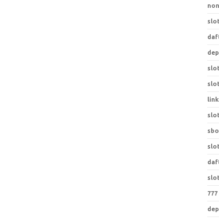
non
slo
daf
dep
slo
slo
link
slo
sbo
slo
daf
slo
777
dep