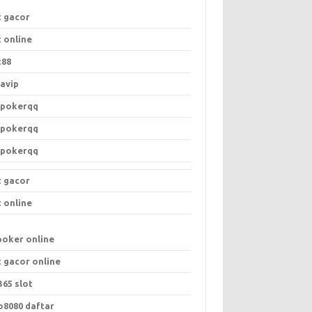
t gacor
t online
t88
avip
bpokerqq
bpokerqq
bpokerqq
t gacor
t online
poker online
t gacor online
365 slot
8080 daftar