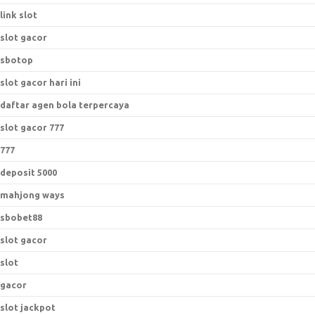
link slot
slot gacor
sbotop
slot gacor hari ini
daftar agen bola terpercaya
slot gacor 777
777
deposit 5000
mahjong ways
sbobet88
slot gacor
slot
gacor
slot jackpot