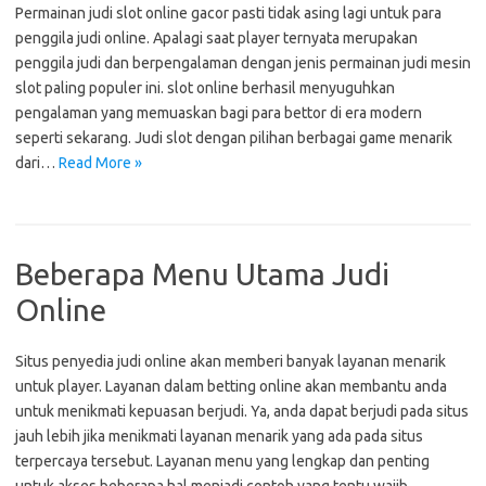
Permainan judi slot online gacor pasti tidak asing lagi untuk para
penggila judi online. Apalagi saat player ternyata merupakan
penggila judi dan berpengalaman dengan jenis permainan judi mesin
slot paling populer ini. slot online berhasil menyuguhkan
pengalaman yang memuaskan bagi para bettor di era modern
seperti sekarang. Judi slot dengan pilihan berbagai game menarik
dari…
Read More »
Beberapa Menu Utama Judi
Online
Situs penyedia judi online akan memberi banyak layanan menarik
untuk player. Layanan dalam betting online akan membantu anda
untuk menikmati kepuasan berjudi. Ya, anda dapat berjudi pada situs
jauh lebih jika menikmati layanan menarik yang ada pada situs
terpercaya tersebut. Layanan menu yang lengkap dan penting