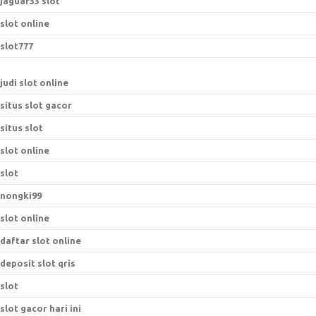
jaguar33 slot
slot online
slot777
judi slot online
situs slot gacor
situs slot
slot online
slot
nongki99
slot online
daftar slot online
deposit slot qris
slot
slot gacor hari ini