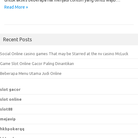
untuk akses beberapa hal menjadi contoh yang tentu wajib…
Read More »
Recent Posts
Social Online casino games That may be Starred at the nv casino McLuck
Game Slot Online Gacor Paling Dinantikan
Beberapa Menu Utama Judi Online
slot gacor
slot online
slot88
mejavip
hkbpokerqq