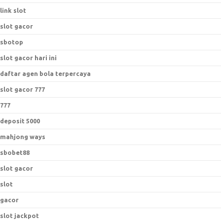
link slot
slot gacor
sbotop
slot gacor hari ini
daftar agen bola terpercaya
slot gacor 777
777
deposit 5000
mahjong ways
sbobet88
slot gacor
slot
gacor
slot jackpot