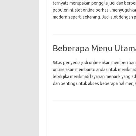
ternyata merupakan penggila judi dan berpe
populer ini. slot online berhasil menyuguh
modern seperti sekarang. Judi slot dengan 
Beberapa Menu Utama
Situs penyedia judi online akan memberi ban
online akan membantu anda untuk menikmati k
lebih jika menikmati layanan menarik yang a
dan penting untuk akses beberapa hal menj