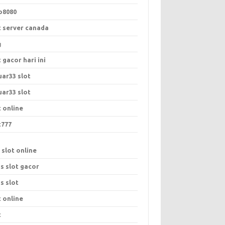
o8080
t server canada
场
t gacor hari ini
uar33 slot
uar33 slot
t online
t777
i slot online
us slot gacor
us slot
t online
t