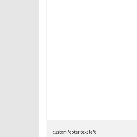
custom footer text left