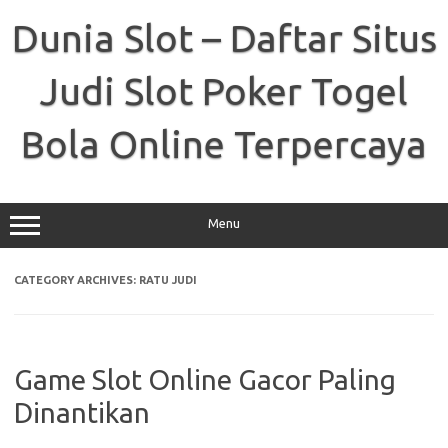
Skip
to
Dunia Slot – Daftar Situs
content
Judi Slot Poker Togel
Bola Online Terpercaya
Menu
CATEGORY ARCHIVES:
RATU JUDI
Game Slot Online Gacor Paling
Dinantikan