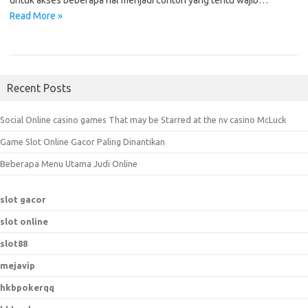
untuk akses beberapa hal menjadi contoh yang tentu wajib…
Read More »
Recent Posts
Social Online casino games That may be Starred at the nv casino McLuck
Game Slot Online Gacor Paling Dinantikan
Beberapa Menu Utama Judi Online
slot gacor
slot online
slot88
mejavip
hkbpokerqq