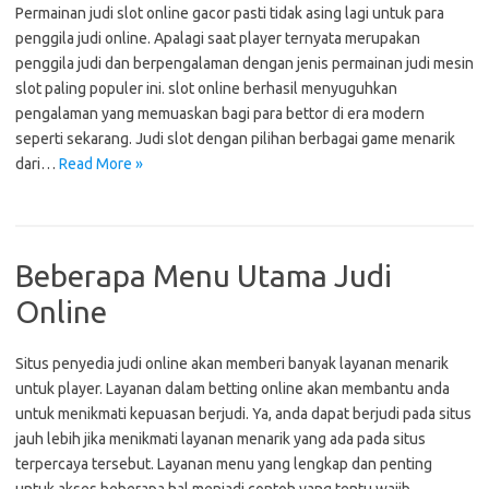
Permainan judi slot online gacor pasti tidak asing lagi untuk para
penggila judi online. Apalagi saat player ternyata merupakan
penggila judi dan berpengalaman dengan jenis permainan judi mesin
slot paling populer ini. slot online berhasil menyuguhkan
pengalaman yang memuaskan bagi para bettor di era modern
seperti sekarang. Judi slot dengan pilihan berbagai game menarik
dari…
Read More »
Beberapa Menu Utama Judi
Online
Situs penyedia judi online akan memberi banyak layanan menarik
untuk player. Layanan dalam betting online akan membantu anda
untuk menikmati kepuasan berjudi. Ya, anda dapat berjudi pada situs
jauh lebih jika menikmati layanan menarik yang ada pada situs
terpercaya tersebut. Layanan menu yang lengkap dan penting