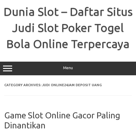
Skip
to
Dunia Slot – Daftar Situs
content
Judi Slot Poker Togel
Bola Online Terpercaya
Menu
CATEGORY ARCHIVES:
JUDI ONLINE24JAM DEPOSIT UANG
Game Slot Online Gacor Paling
Dinantikan