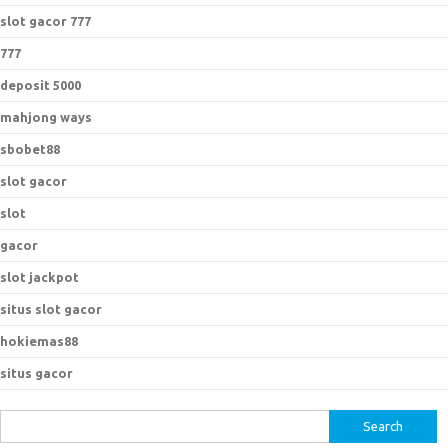
slot gacor 777
777
deposit 5000
mahjong ways
sbobet88
slot gacor
slot
gacor
slot jackpot
situs slot gacor
hokiemas88
situs gacor
S
e