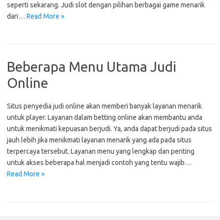
seperti sekarang. Judi slot dengan pilihan berbagai game menarik
dari…
Read More »
Beberapa Menu Utama Judi
Online
Situs penyedia judi online akan memberi banyak layanan menarik
untuk player. Layanan dalam betting online akan membantu anda
untuk menikmati kepuasan berjudi. Ya, anda dapat berjudi pada situs
jauh lebih jika menikmati layanan menarik yang ada pada situs
terpercaya tersebut. Layanan menu yang lengkap dan penting
untuk akses beberapa hal menjadi contoh yang tentu wajib…
Read More »