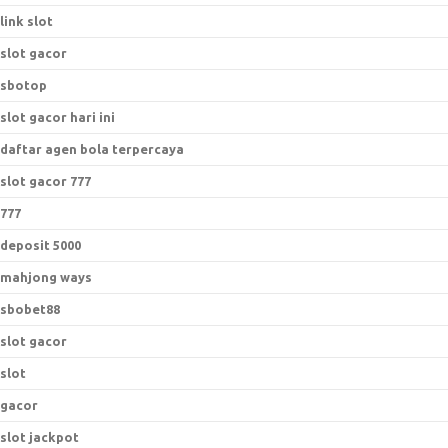
link slot
slot gacor
sbotop
slot gacor hari ini
daftar agen bola terpercaya
slot gacor 777
777
deposit 5000
mahjong ways
sbobet88
slot gacor
slot
gacor
slot jackpot