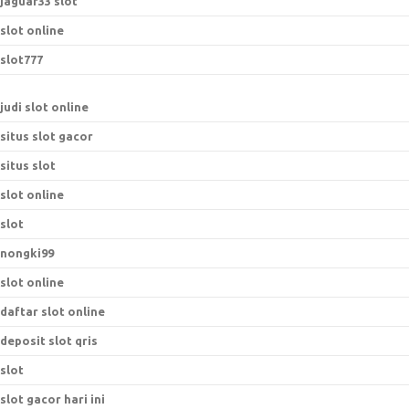
jaguar33 slot
slot online
slot777
judi slot online
situs slot gacor
situs slot
slot online
slot
nongki99
slot online
daftar slot online
deposit slot qris
slot
slot gacor hari ini