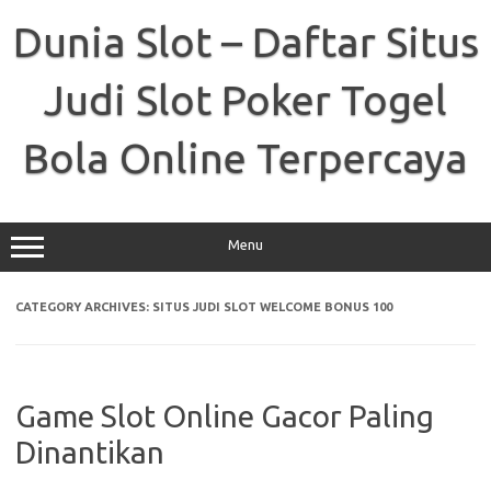
Skip
to
Dunia Slot – Daftar Situs
content
Judi Slot Poker Togel
Bola Online Terpercaya
Menu
CATEGORY ARCHIVES:
SITUS JUDI SLOT WELCOME BONUS 100
Game Slot Online Gacor Paling
Dinantikan