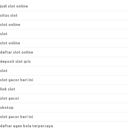
judi slot online
situs slot
slot online
slot
slot online
daftar slot online
deposit slot qris
slot
slot gacor hari ini
link slot
slot gacor
sbotop
slot gacor hari ini
daftar agen bola terpercaya