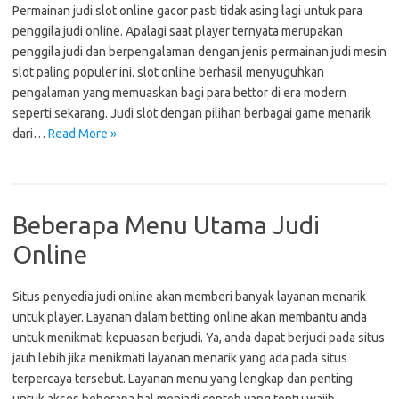
Permainan judi slot online gacor pasti tidak asing lagi untuk para
penggila judi online. Apalagi saat player ternyata merupakan
penggila judi dan berpengalaman dengan jenis permainan judi mesin
slot paling populer ini. slot online berhasil menyuguhkan
pengalaman yang memuaskan bagi para bettor di era modern
seperti sekarang. Judi slot dengan pilihan berbagai game menarik
dari…
Read More »
Beberapa Menu Utama Judi
Online
Situs penyedia judi online akan memberi banyak layanan menarik
untuk player. Layanan dalam betting online akan membantu anda
untuk menikmati kepuasan berjudi. Ya, anda dapat berjudi pada situs
jauh lebih jika menikmati layanan menarik yang ada pada situs
terpercaya tersebut. Layanan menu yang lengkap dan penting