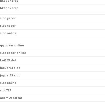
hkbpokerqq
hkbpokerqq
slot gacor
slot gacor
slot online
qq poker online
slot gacor online
koi365 slot
jaguar33 slot
jaguar33 slot
slot online
slot777
agam99 daftar