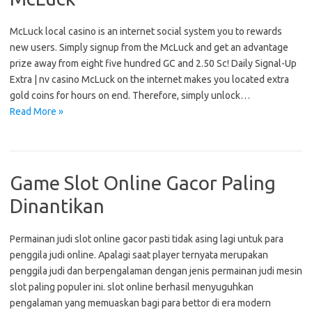
McLuck local casino is an internet social system you to rewards
new users. Simply signup from the McLuck and get an advantage
prize away from eight five hundred GC and 2.50 Sc! Daily Signal-Up
Extra | nv casino McLuck on the internet makes you located extra
gold coins for hours on end. Therefore, simply unlock…
Read More »
Game Slot Online Gacor Paling
Dinantikan
Permainan judi slot online gacor pasti tidak asing lagi untuk para
penggila judi online. Apalagi saat player ternyata merupakan
penggila judi dan berpengalaman dengan jenis permainan judi mesin
slot paling populer ini. slot online berhasil menyuguhkan
pengalaman yang memuaskan bagi para bettor di era modern