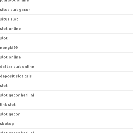
judi slot online
situs slot gacor
situs slot
slot online
slot
nongki99
slot online
daftar slot online
deposit slot qris
slot
slot gacor hari ini
link slot
slot gacor
sbotop