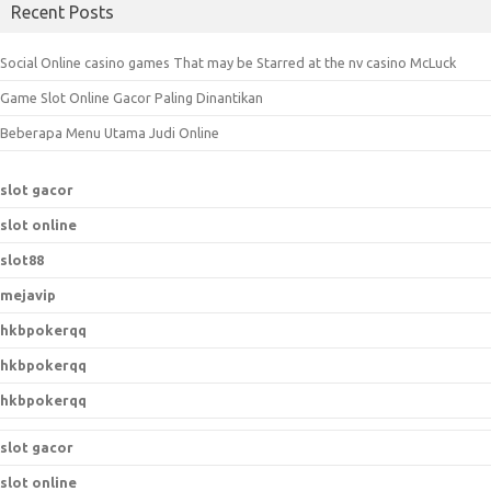
Recent Posts
Social Online casino games That may be Starred at the nv casino McLuck
Game Slot Online Gacor Paling Dinantikan
Beberapa Menu Utama Judi Online
slot gacor
slot online
slot88
mejavip
hkbpokerqq
hkbpokerqq
hkbpokerqq
slot gacor
slot online