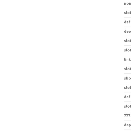
non
slo
daf
dep
slo
slo
link
slo
sbo
slo
daf
slo
777
dep