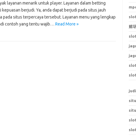
yak layanan menarik untuk player. Layanan dalam betting
mp
epuasan berjudi. Ya, anda dapat berjudi pada situs jauh
da pada situs terpercaya tersebut. Layanan menu yang lengkap
slo
adi contoh yang tentu wajib…
Read More »
赌
slo
jag
jag
slo
slo
jud
sit
sit
slo
slo