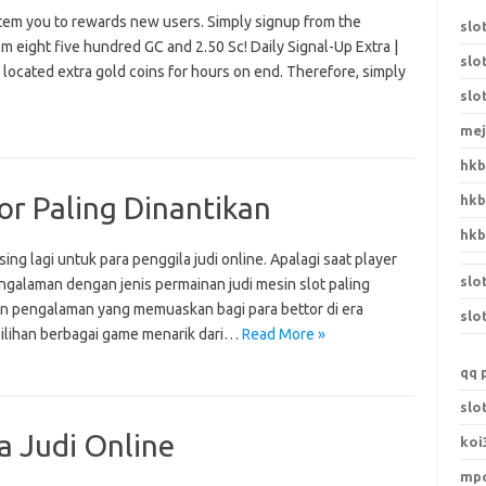
ystem you to rewards new users. Simply signup from the
slo
 eight five hundred GC and 2.50 Sc! Daily Signal-Up Extra |
slo
located extra gold coins for hours on end. Therefore, simply
slo
mej
hk
or Paling Dinantikan
hk
hk
sing lagi untuk para penggila judi online. Apalagi saat player
slo
ngalaman dengan jenis permainan judi mesin slot paling
kan pengalaman yang memuaskan bagi para bettor di era
slo
pilihan berbagai game menarik dari…
Read More »
qq 
slo
 Judi Online
koi
mpo