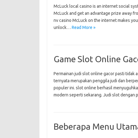
McLuck local casino is an internet social s
McLuck and get an advantage prize away from
nv casino McLuck on the internet makes you 
unlock…
Read More »
Game Slot Online Gac
Permainan judi slot online gacor pasti tidak a
ternyata merupakan penggila judi dan berpe
populer ini. slot online berhasil menyuguh
modern seperti sekarang. Judi slot dengan 
Beberapa Menu Utama