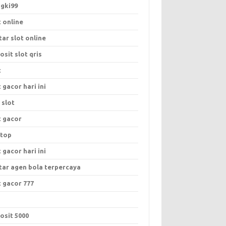
gki99
t online
tar slot online
osit slot qris
t
t gacor hari ini
 slot
t gacor
top
t gacor hari ini
tar agen bola terpercaya
t gacor 777
osit 5000