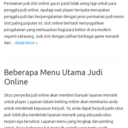
Permainan judi slot online gacor pasti tidak asing lagi untuk para
penggila judi online. Apalagi saat player ternyata merupakan
penggila judi dan berpengalaman dengan jenis permainan judi mesin
slot paling populer ini. slot online berhasil menyuguhkan
pengalaman yang memuaskan bagi para bettor di era modern
seperti sekarang. Judi slot dengan pilihan berbagai game menarik
dari…
Read More »
Beberapa Menu Utama Judi
Online
Situs penyedia judi online akan memberi banyak layanan menarik
untuk player. Layanan dalam betting online akan membantu anda
untuk menikmati kepuasan berjudi. Ya, anda dapat berjudi pada situs
jauh lebih jika menikmati layanan menarik yang ada pada situs
terpercaya tersebut. Layanan menu yang lengkap dan penting