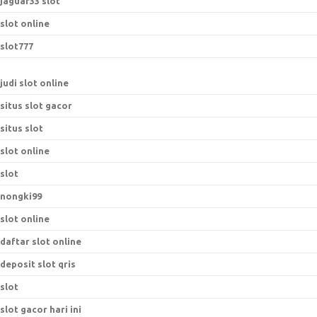
jaguar33 slot
slot online
slot777
judi slot online
situs slot gacor
situs slot
slot online
slot
nongki99
slot online
daftar slot online
deposit slot qris
slot
slot gacor hari ini