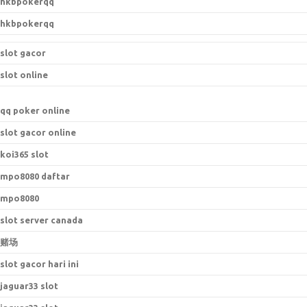
hkbpokerqq
hkbpokerqq
slot gacor
slot online
qq poker online
slot gacor online
koi365 slot
mpo8080 daftar
mpo8080
slot server canada
赌场
slot gacor hari ini
jaguar33 slot