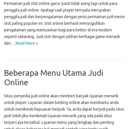
Permainan judi slot online gacor pasti tidak asing lagi untuk para
penggila judi online. Apalagi saat player ternyata merupakan
penggila judi dan berpengalaman dengan jenis permainan judi mesin
slot paling populer ini. slot online berhasil menyuguhkan
pengalaman yang memuaskan bagi para bettor di era modern
seperti sekarang. Judi slot dengan pilihan berbagai game menarik
dari…
Read More »
Beberapa Menu Utama Judi
Online
Situs penyedia judi online akan memberi banyak layanan menarik
untuk player. Layanan dalam betting online akan membantu anda
untuk menikmati kepuasan berjudi. Ya, anda dapat berjudi pada situs
jauh lebih jika menikmati layanan menarik yang ada pada situs
terpercaya tersebut. Layanan menu yang lengkap dan penting