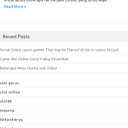
untuk akses beberapa hal menjadi contoh yang tentu wajib…
Read More »
Recent Posts
Social Online casino games That may be Starred at the nv casino McLuck
Game Slot Online Gacor Paling Dinantikan
Beberapa Menu Utama Judi Online
slot gacor
slot online
slot88
mejavip
hkbpokerqq