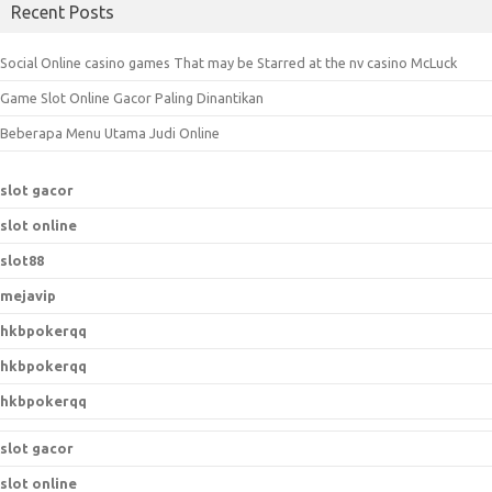
Recent Posts
Social Online casino games That may be Starred at the nv casino McLuck
Game Slot Online Gacor Paling Dinantikan
Beberapa Menu Utama Judi Online
slot gacor
slot online
slot88
mejavip
hkbpokerqq
hkbpokerqq
hkbpokerqq
slot gacor
slot online