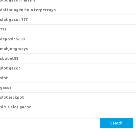
slot gacor hari ini
daftar agen bola terpercaya
slot gacor 777
777
deposit 5000
mahjong ways
sbobet88
slot gacor
slot
gacor
slot jackpot
situs slot gacor
S
e