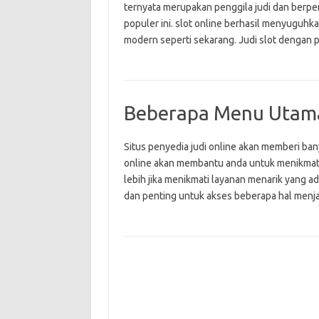
ternyata merupakan penggila judi dan berpe
populer ini. slot online berhasil menyuguh
modern seperti sekarang. Judi slot dengan 
Beberapa Menu Utama
Situs penyedia judi online akan memberi ban
online akan membantu anda untuk menikmati k
lebih jika menikmati layanan menarik yang a
dan penting untuk akses beberapa hal menj