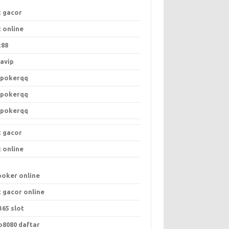
t gacor
t online
t88
avip
bpokerqq
bpokerqq
bpokerqq
t gacor
t online
poker online
t gacor online
365 slot
8080 daftar