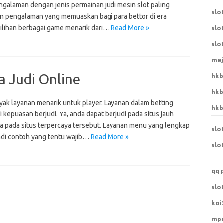
ngalaman dengan jenis permainan judi mesin slot paling
slo
kan pengalaman yang memuaskan bagi para bettor di era
pilihan berbagai game menarik dari…
Read More »
slo
slo
mej
 Judi Online
hk
hk
yak layanan menarik untuk player. Layanan dalam betting
hk
epuasan berjudi. Ya, anda dapat berjudi pada situs jauh
da pada situs terpercaya tersebut. Layanan menu yang lengkap
slo
adi contoh yang tentu wajib…
Read More »
slo
qq 
slo
koi
mpo