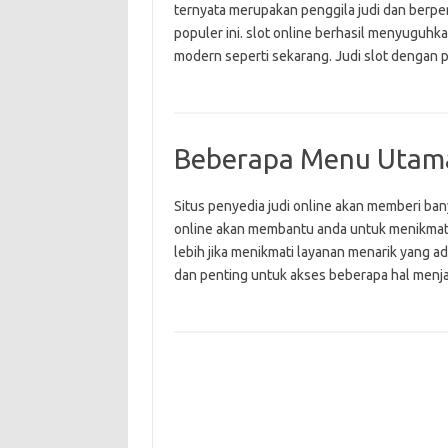
ternyata merupakan penggila judi dan berpe
populer ini. slot online berhasil menyuguh
modern seperti sekarang. Judi slot dengan 
Beberapa Menu Utama
Situs penyedia judi online akan memberi ban
online akan membantu anda untuk menikmati k
lebih jika menikmati layanan menarik yang a
dan penting untuk akses beberapa hal menj