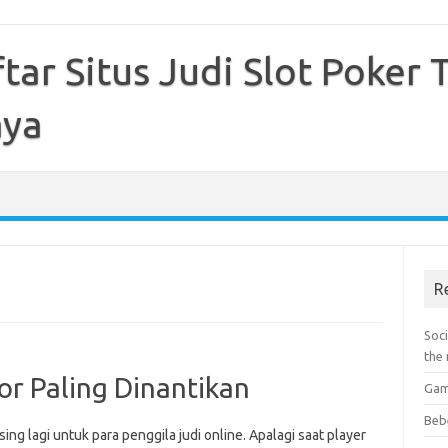
tar Situs Judi Slot Poker 
aya
R
Soc
the
or Paling Dinantikan
Gam
Beb
sing lagi untuk para penggila judi online. Apalagi saat player