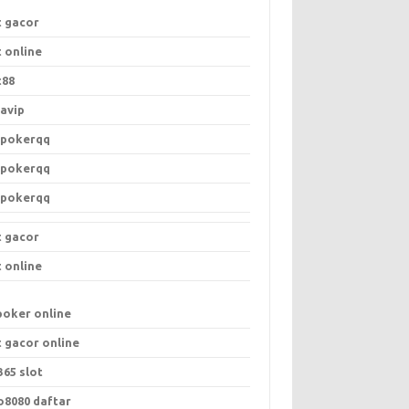
t gacor
t online
t88
avip
bpokerqq
bpokerqq
bpokerqq
t gacor
t online
poker online
t gacor online
365 slot
8080 daftar