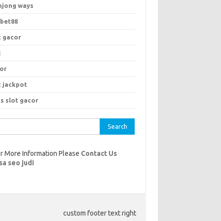
jong ways
bet88
t gacor
t
or
t jackpot
us slot gacor
rch
r More Information Please
Contact Us
sa seo judi
custom footer text right