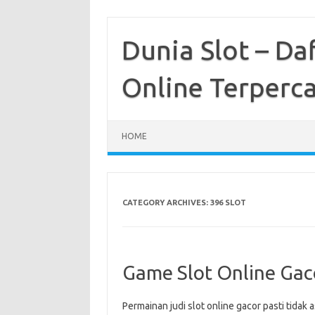
Skip
to
content
Dunia Slot – Daf
Online Terperc
HOME
CATEGORY ARCHIVES:
396 SLOT
Game Slot Online Gac
Permainan judi slot online gacor pasti tidak a