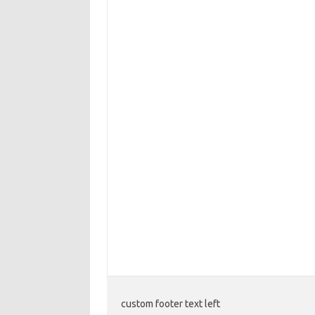
custom footer text left