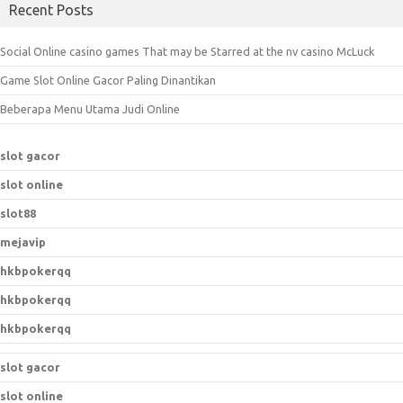
Recent Posts
Social Online casino games That may be Starred at the nv casino McLuck
Game Slot Online Gacor Paling Dinantikan
Beberapa Menu Utama Judi Online
slot gacor
slot online
slot88
mejavip
hkbpokerqq
hkbpokerqq
hkbpokerqq
slot gacor
slot online