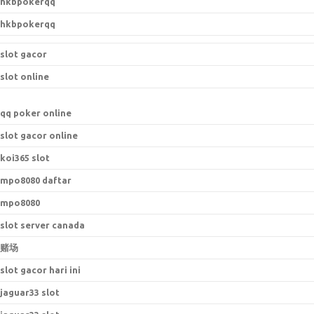
hkbpokerqq
hkbpokerqq
slot gacor
slot online
qq poker online
slot gacor online
koi365 slot
mpo8080 daftar
mpo8080
slot server canada
赌场
slot gacor hari ini
jaguar33 slot