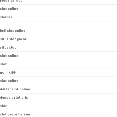
jaguar33 slot
slot online
slot777
judi slot online
situs slot gacor
situs slot
slot online
slot
nongki99
slot online
daftar slot online
deposit slot qris
slot
slot gacor hari ini