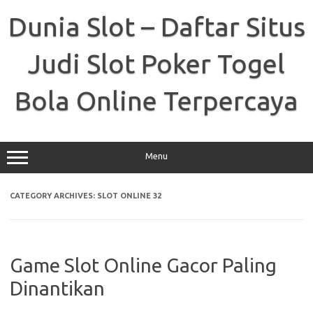
Skip
to
Dunia Slot – Daftar Situs
content
Judi Slot Poker Togel
Bola Online Terpercaya
Menu
CATEGORY ARCHIVES:
SLOT ONLINE 32
Game Slot Online Gacor Paling
Dinantikan