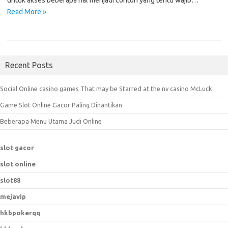
untuk akses beberapa hal menjadi contoh yang tentu wajib…
Read More »
Recent Posts
Social Online casino games That may be Starred at the nv casino McLuck
Game Slot Online Gacor Paling Dinantikan
Beberapa Menu Utama Judi Online
slot gacor
slot online
slot88
mejavip
hkbpokerqq