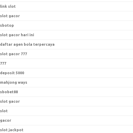
link slot
slot gacor
sbotop
slot gacor hari ini
daftar agen bola terpercaya
slot gacor 777
777
deposit 5000
mahjong ways
sbobet88
slot gacor
slot
gacor
slot jackpot