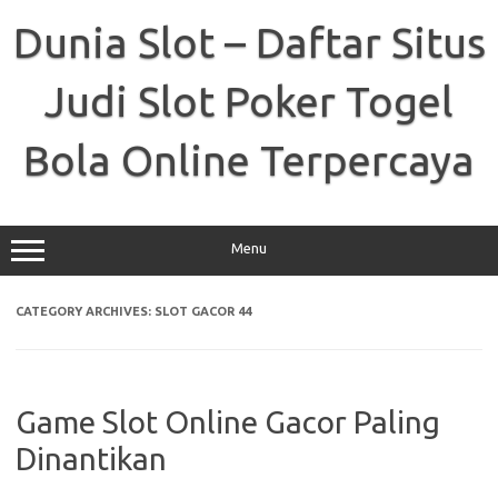
Skip
to
Dunia Slot – Daftar Situs
content
Judi Slot Poker Togel
Bola Online Terpercaya
Menu
CATEGORY ARCHIVES:
SLOT GACOR 44
Game Slot Online Gacor Paling
Dinantikan