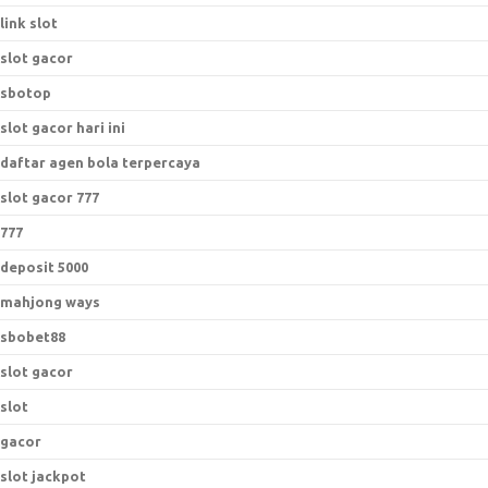
link slot
slot gacor
sbotop
slot gacor hari ini
daftar agen bola terpercaya
slot gacor 777
777
deposit 5000
mahjong ways
sbobet88
slot gacor
slot
gacor
slot jackpot