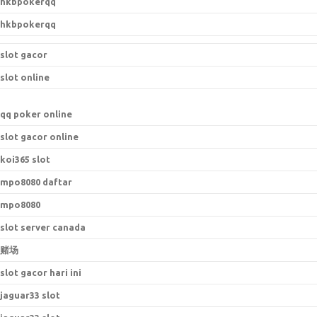
hkbpokerqq
hkbpokerqq
slot gacor
slot online
qq poker online
slot gacor online
koi365 slot
mpo8080 daftar
mpo8080
slot server canada
赌场
slot gacor hari ini
jaguar33 slot