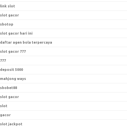
link slot
slot gacor
sbotop
slot gacor hari ini
daftar agen bola terpercaya
slot gacor 777
777
deposit 5000
mahjong ways
sbobet88
slot gacor
slot
gacor
slot jackpot