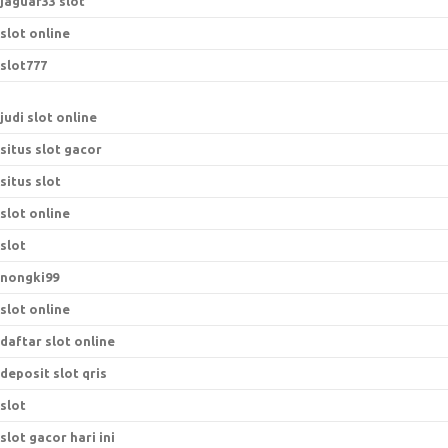
jaguar33 slot
slot online
slot777
judi slot online
situs slot gacor
situs slot
slot online
slot
nongki99
slot online
daftar slot online
deposit slot qris
slot
slot gacor hari ini