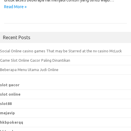
untuk akses beberapa hal menjadi contoh yang tentu wajib…
Read More »
Recent Posts
Social Online casino games That may be Starred at the nv casino McLuck
Game Slot Online Gacor Paling Dinantikan
Beberapa Menu Utama Judi Online
slot gacor
slot online
slot88
mejavip
hkbpokerqq