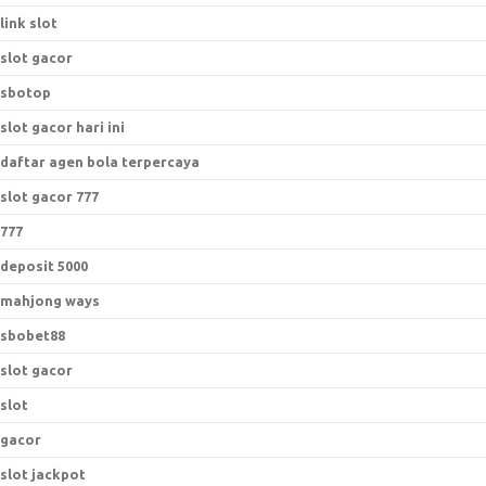
link slot
slot gacor
sbotop
slot gacor hari ini
daftar agen bola terpercaya
slot gacor 777
777
deposit 5000
mahjong ways
sbobet88
slot gacor
slot
gacor
slot jackpot