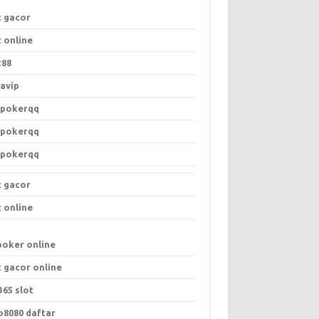
t gacor
t online
t88
avip
bpokerqq
bpokerqq
bpokerqq
t gacor
t online
poker online
t gacor online
365 slot
8080 daftar