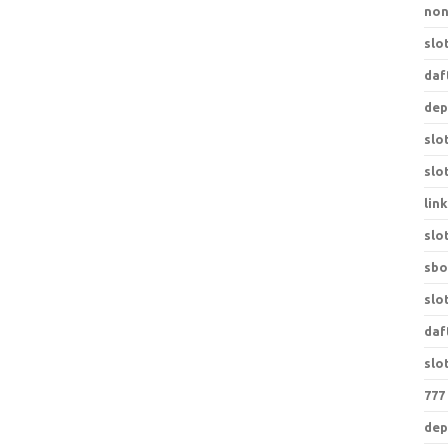
non
slo
daf
dep
slo
slo
link
slo
sbo
slo
daf
slo
777
dep