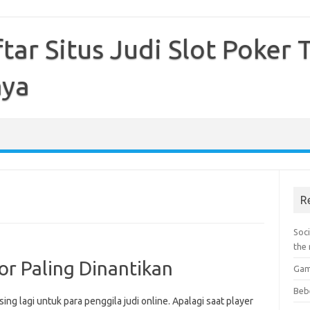
tar Situs Judi Slot Poker 
aya
R
Soc
the
or Paling Dinantikan
Gam
Beb
sing lagi untuk para penggila judi online. Apalagi saat player