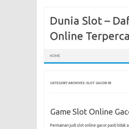
Skip
to
content
Dunia Slot – Daf
Online Terperc
HOME
CATEGORY ARCHIVES:
SLOT GACOR 93
Game Slot Online Gac
Permainan judi slot online gacor pasti tidak a