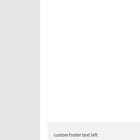
custom footer text left