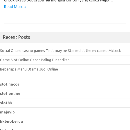
untuk akses beberapa hal menjadi contoh yang tentu wajib…
Read More »
Recent Posts
Social Online casino games That may be Starred at the nv casino McLuck
Game Slot Online Gacor Paling Dinantikan
Beberapa Menu Utama Judi Online
slot gacor
slot online
slot88
mejavip
hkbpokerqq