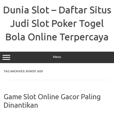
Skip
to
Dunia Slot – Daftar Situs
content
Judi Slot Poker Togel
Bola Online Terpercaya
Menu
TAG ARCHIVES:
BOKEP JUDI
Game Slot Online Gacor Paling
Dinantikan