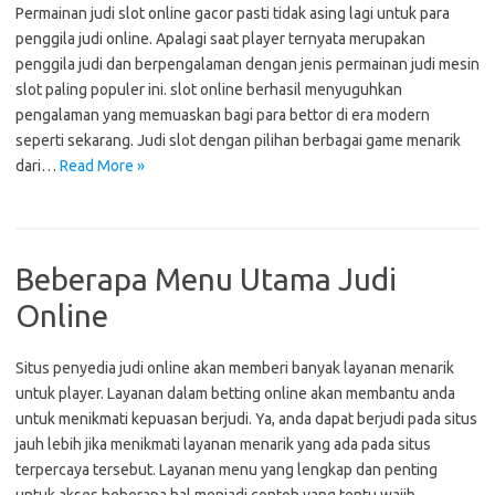
Permainan judi slot online gacor pasti tidak asing lagi untuk para
penggila judi online. Apalagi saat player ternyata merupakan
penggila judi dan berpengalaman dengan jenis permainan judi mesin
slot paling populer ini. slot online berhasil menyuguhkan
pengalaman yang memuaskan bagi para bettor di era modern
seperti sekarang. Judi slot dengan pilihan berbagai game menarik
dari…
Read More »
Beberapa Menu Utama Judi
Online
Situs penyedia judi online akan memberi banyak layanan menarik
untuk player. Layanan dalam betting online akan membantu anda
untuk menikmati kepuasan berjudi. Ya, anda dapat berjudi pada situs
jauh lebih jika menikmati layanan menarik yang ada pada situs
terpercaya tersebut. Layanan menu yang lengkap dan penting