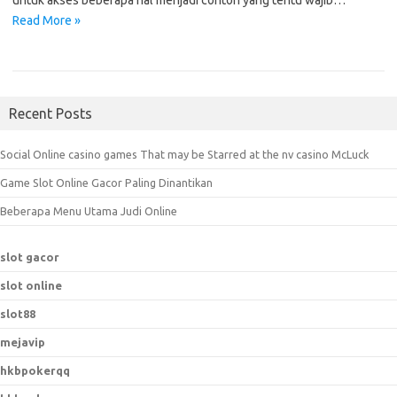
untuk akses beberapa hal menjadi contoh yang tentu wajib…
Read More »
Recent Posts
Social Online casino games That may be Starred at the nv casino McLuck
Game Slot Online Gacor Paling Dinantikan
Beberapa Menu Utama Judi Online
slot gacor
slot online
slot88
mejavip
hkbpokerqq