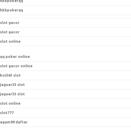
hkbpokerqq
hkbpokerqq
slot gacor
slot gacor
slot online
qq poker online
slot gacor online
koi365 slot
jaguar33 slot
jaguar33 slot
slot online
slot777
agam99 daftar