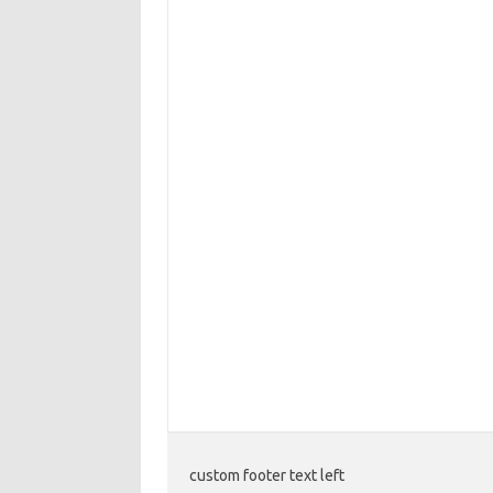
custom footer text left