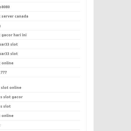
o8080
t server canada
场
t gacor hari ini
uar33 slot
uar33 slot
t online
t777
i slot online
us slot gacor
us slot
t online
t