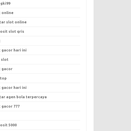
gki99
t online
tar slot online
osit slot qris
t
t gacor hari ini
 slot
t gacor
top
t gacor hari ini
tar agen bola terpercaya
t gacor 777
osit 5000