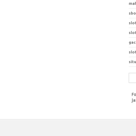
mah
sbo
slo
slo
gac
slo
sit
Sea
for:
Fo
ja