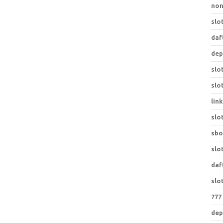
non
slo
daf
dep
slo
slo
link
slo
sbo
slo
daf
slo
777
dep