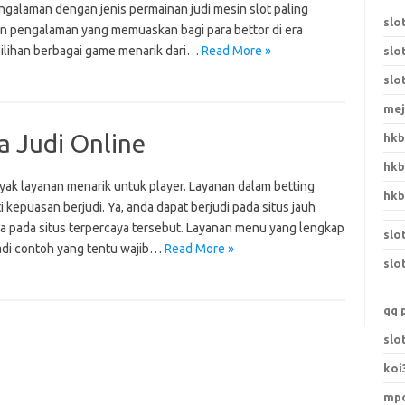
ngalaman dengan jenis permainan judi mesin slot paling
slo
kan pengalaman yang memuaskan bagi para bettor di era
pilihan berbagai game menarik dari…
Read More »
slo
slo
mej
 Judi Online
hk
hk
yak layanan menarik untuk player. Layanan dalam betting
hk
epuasan berjudi. Ya, anda dapat berjudi pada situs jauh
da pada situs terpercaya tersebut. Layanan menu yang lengkap
slo
adi contoh yang tentu wajib…
Read More »
slo
qq 
slo
koi
mpo