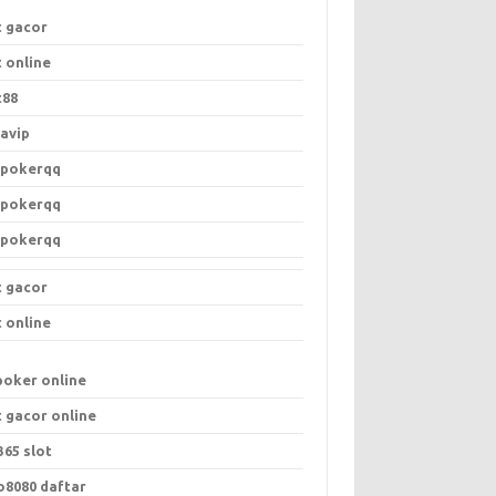
t gacor
t online
t88
avip
bpokerqq
bpokerqq
bpokerqq
t gacor
t online
poker online
t gacor online
365 slot
8080 daftar