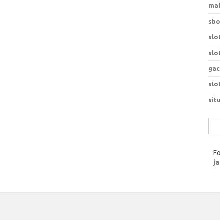
mah
sbo
slo
slo
gac
slo
sit
Sea
for:
Fo
ja