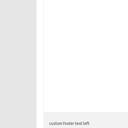
custom footer text left