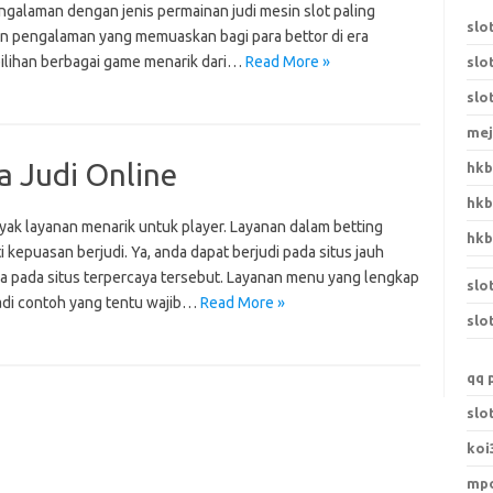
ngalaman dengan jenis permainan judi mesin slot paling
slo
kan pengalaman yang memuaskan bagi para bettor di era
pilihan berbagai game menarik dari…
Read More »
slo
slo
mej
 Judi Online
hk
hk
yak layanan menarik untuk player. Layanan dalam betting
hk
epuasan berjudi. Ya, anda dapat berjudi pada situs jauh
da pada situs terpercaya tersebut. Layanan menu yang lengkap
slo
adi contoh yang tentu wajib…
Read More »
slo
qq 
slo
koi
mpo