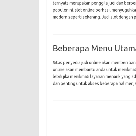
ternyata merupakan penggila judi dan berpe
populer ini. slot online berhasil menyuguh
modern seperti sekarang. Judi slot dengan 
Beberapa Menu Utama
Situs penyedia judi online akan memberi ban
online akan membantu anda untuk menikmati k
lebih jika menikmati layanan menarik yang a
dan penting untuk akses beberapa hal menj