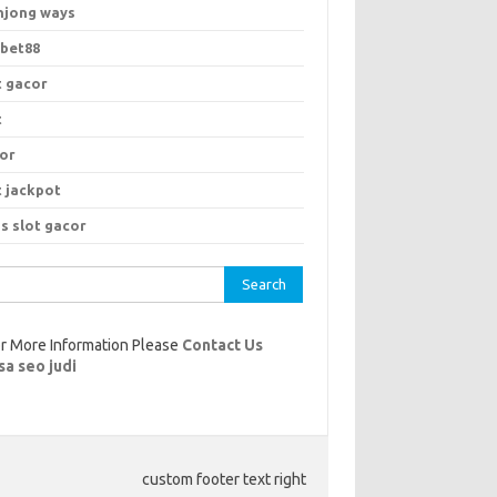
jong ways
bet88
t gacor
t
or
t jackpot
us slot gacor
rch
r More Information Please
Contact Us
sa seo judi
custom footer text right