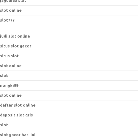
jaguar33 slot
slot online
slot777
judi slot online
situs slot gacor
situs slot
slot online
slot
nongki99
slot online
daftar slot online
deposit slot qris
slot
slot gacor hari ini