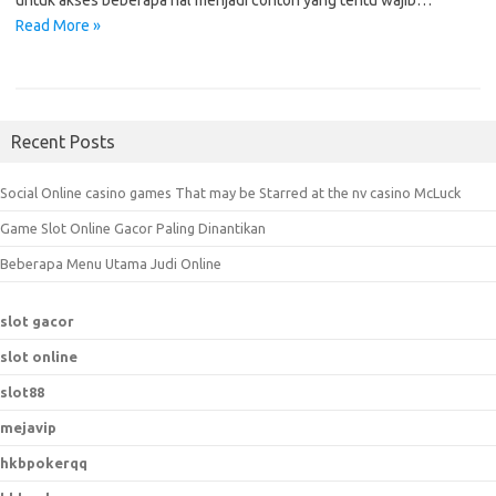
untuk akses beberapa hal menjadi contoh yang tentu wajib…
Read More »
Recent Posts
Social Online casino games That may be Starred at the nv casino McLuck
Game Slot Online Gacor Paling Dinantikan
Beberapa Menu Utama Judi Online
slot gacor
slot online
slot88
mejavip
hkbpokerqq