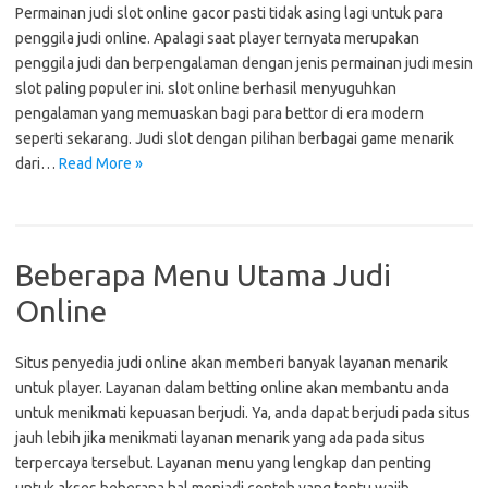
Permainan judi slot online gacor pasti tidak asing lagi untuk para
penggila judi online. Apalagi saat player ternyata merupakan
penggila judi dan berpengalaman dengan jenis permainan judi mesin
slot paling populer ini. slot online berhasil menyuguhkan
pengalaman yang memuaskan bagi para bettor di era modern
seperti sekarang. Judi slot dengan pilihan berbagai game menarik
dari…
Read More »
Beberapa Menu Utama Judi
Online
Situs penyedia judi online akan memberi banyak layanan menarik
untuk player. Layanan dalam betting online akan membantu anda
untuk menikmati kepuasan berjudi. Ya, anda dapat berjudi pada situs
jauh lebih jika menikmati layanan menarik yang ada pada situs
terpercaya tersebut. Layanan menu yang lengkap dan penting