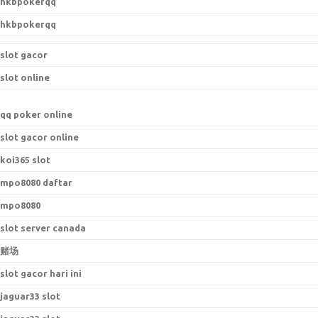
hkbpokerqq
hkbpokerqq
slot gacor
slot online
qq poker online
slot gacor online
koi365 slot
mpo8080 daftar
mpo8080
slot server canada
赌场
slot gacor hari ini
jaguar33 slot