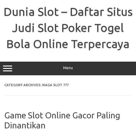
Skip
to
Dunia Slot – Daftar Situs
content
Judi Slot Poker Togel
Bola Online Terpercaya
Menu
CATEGORY ARCHIVES:
NAGA SLOT 777
Game Slot Online Gacor Paling
Dinantikan