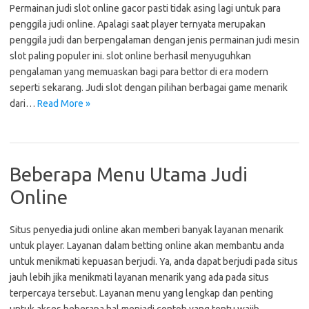
Permainan judi slot online gacor pasti tidak asing lagi untuk para
penggila judi online. Apalagi saat player ternyata merupakan
penggila judi dan berpengalaman dengan jenis permainan judi mesin
slot paling populer ini. slot online berhasil menyuguhkan
pengalaman yang memuaskan bagi para bettor di era modern
seperti sekarang. Judi slot dengan pilihan berbagai game menarik
dari…
Read More »
Beberapa Menu Utama Judi
Online
Situs penyedia judi online akan memberi banyak layanan menarik
untuk player. Layanan dalam betting online akan membantu anda
untuk menikmati kepuasan berjudi. Ya, anda dapat berjudi pada situs
jauh lebih jika menikmati layanan menarik yang ada pada situs
terpercaya tersebut. Layanan menu yang lengkap dan penting