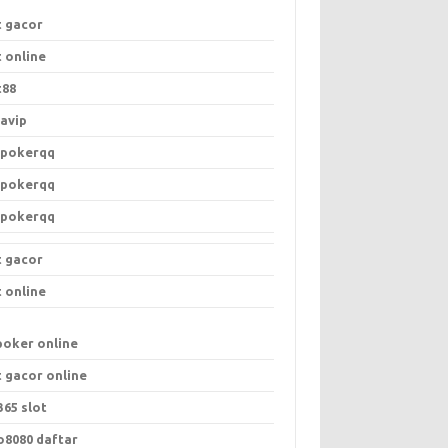
t gacor
t online
t88
avip
bpokerqq
bpokerqq
bpokerqq
t gacor
t online
poker online
t gacor online
365 slot
8080 daftar