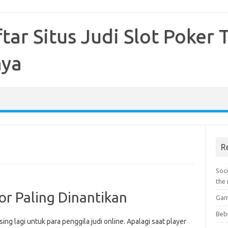
tar Situs Judi Slot Poker 
aya
R
Soc
the
or Paling Dinantikan
Gam
Beb
sing lagi untuk para penggila judi online. Apalagi saat player