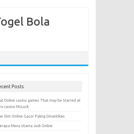
Togel Bola
ecent Posts
ial Online casino games That may be Starred at
 nv casino McLuck
e Slot Online Gacor Paling Dinantikan
erapa Menu Utama Judi Online