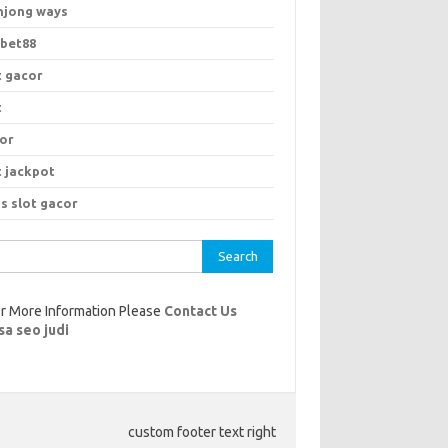
jong ways
bet88
t gacor
t
or
t jackpot
us slot gacor
rch
r More Information Please
Contact Us
sa seo judi
custom footer text right