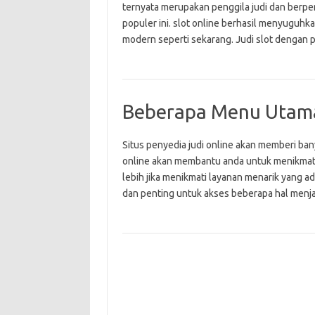
ternyata merupakan penggila judi dan berpe
populer ini. slot online berhasil menyuguh
modern seperti sekarang. Judi slot dengan 
Beberapa Menu Utama
Situs penyedia judi online akan memberi ban
online akan membantu anda untuk menikmati k
lebih jika menikmati layanan menarik yang a
dan penting untuk akses beberapa hal menj