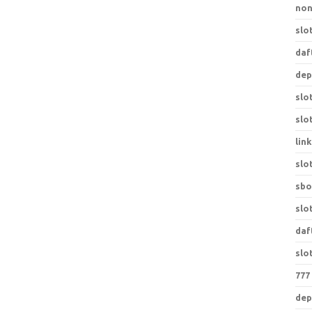
non
slo
daf
dep
slo
slo
link
slo
sbo
slo
daf
slo
777
dep