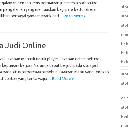
ngalaman dengan jenis permainan judi mesin slot paling
slo
kan pengalaman yang memuaskan bagi para bettor di era
pilihan berbagai game menarik dari…
Read More »
slo
slo
mej
 Judi Online
hk
hk
yak layanan menarik untuk player. Layanan dalam betting
hk
epuasan berjudi. Ya, anda dapat berjudi pada situs jauh
da pada situs terpercaya tersebut. Layanan menu yang lengkap
slo
adi contoh yang tentu wajib…
Read More »
slo
qq 
slo
koi
mpo