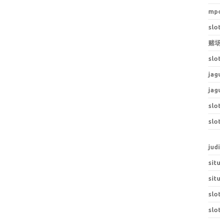
mp
slo
赌
slo
jag
jag
slo
slo
jud
sit
sit
slo
slo