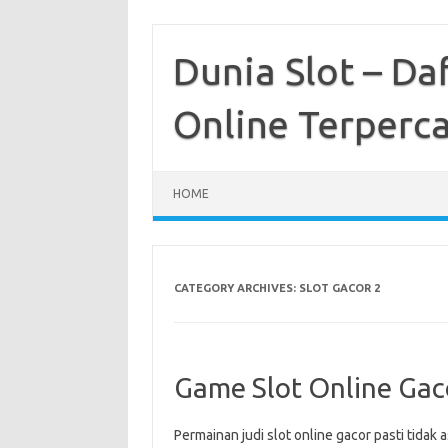
Skip
to
content
Dunia Slot – Daf
Online Terperc
HOME
CATEGORY ARCHIVES:
SLOT GACOR 2
Game Slot Online Gac
Permainan judi slot online gacor pasti tidak a