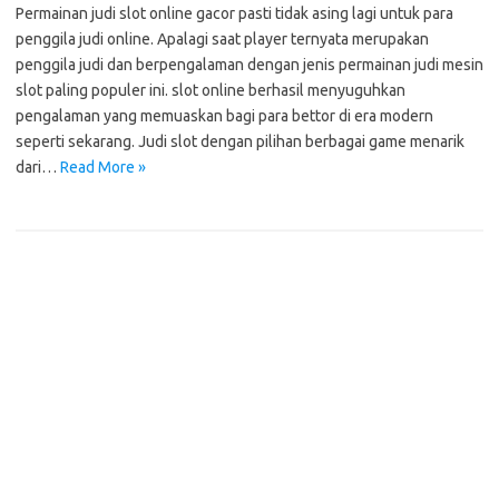
Permainan judi slot online gacor pasti tidak asing lagi untuk para
penggila judi online. Apalagi saat player ternyata merupakan
penggila judi dan berpengalaman dengan jenis permainan judi mesin
slot paling populer ini. slot online berhasil menyuguhkan
pengalaman yang memuaskan bagi para bettor di era modern
seperti sekarang. Judi slot dengan pilihan berbagai game menarik
dari…
Read More »