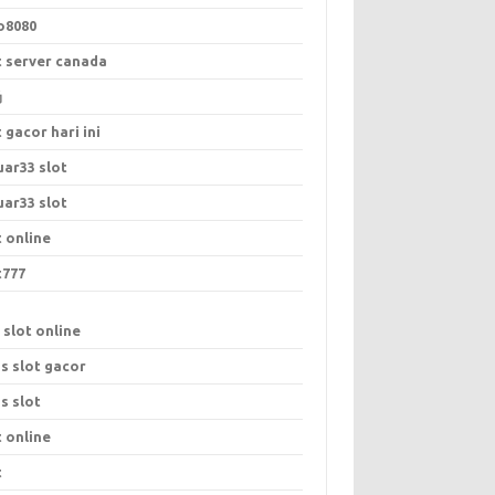
o8080
t server canada
场
t gacor hari ini
uar33 slot
uar33 slot
t online
t777
i slot online
us slot gacor
us slot
t online
t