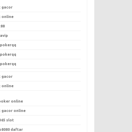
t gacor
t online
t88
avip
bpokerqq
bpokerqq
bpokerqq
t gacor
t online
poker online
t gacor online
365 slot
8080 daftar