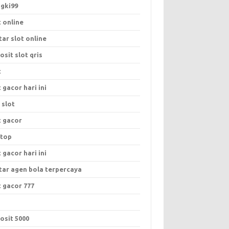
gki99
t online
tar slot online
osit slot qris
t
t gacor hari ini
 slot
t gacor
top
t gacor hari ini
tar agen bola terpercaya
t gacor 777
osit 5000