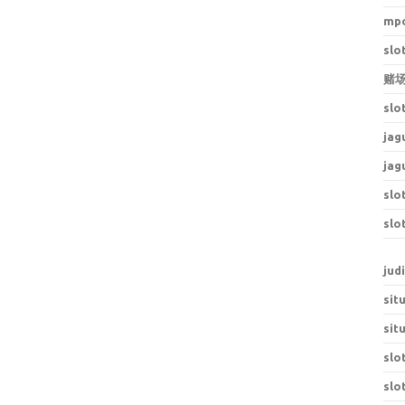
mp
slo
赌
slo
jag
jag
slo
slo
jud
sit
sit
slo
slo