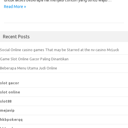
untuk akses beberapa hal menjadi contoh yang tentu wajib…
Read More »
Recent Posts
Social Online casino games That may be Starred at the nv casino McLuck
Game Slot Online Gacor Paling Dinantikan
Beberapa Menu Utama Judi Online
slot gacor
slot online
slot88
mejavip
hkbpokerqq