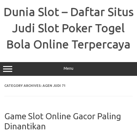
Skip
to
Dunia Slot – Daftar Situs
content
Judi Slot Poker Togel
Bola Online Terpercaya
Menu
CATEGORY ARCHIVES:
AGEN JUDI 71
Game Slot Online Gacor Paling
Dinantikan