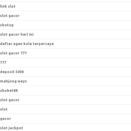
link slot
slot gacor
sbotop
slot gacor hari ini
daftar agen bola terpercaya
slot gacor 777
777
deposit 5000
mahjong ways
sbobet88
slot gacor
slot
gacor
slot jackpot