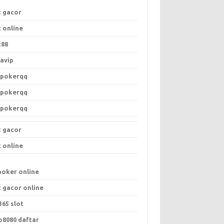
t gacor
t online
t88
avip
bpokerqq
bpokerqq
bpokerqq
t gacor
t online
poker online
t gacor online
365 slot
8080 daftar