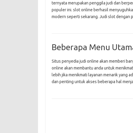
ternyata merupakan penggila judi dan berpe
populer ini. slot online berhasil menyuguh
modern seperti sekarang. Judi slot dengan 
Beberapa Menu Utama
Situs penyedia judi online akan memberi ban
online akan membantu anda untuk menikmati k
lebih jika menikmati layanan menarik yang a
dan penting untuk akses beberapa hal menj