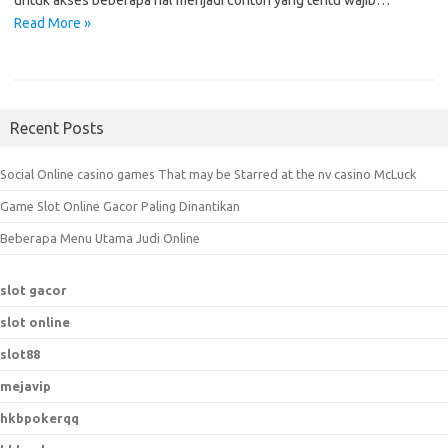
untuk akses beberapa hal menjadi contoh yang tentu wajib…
Read More »
Recent Posts
Social Online casino games That may be Starred at the nv casino McLuck
Game Slot Online Gacor Paling Dinantikan
Beberapa Menu Utama Judi Online
slot gacor
slot online
slot88
mejavip
hkbpokerqq