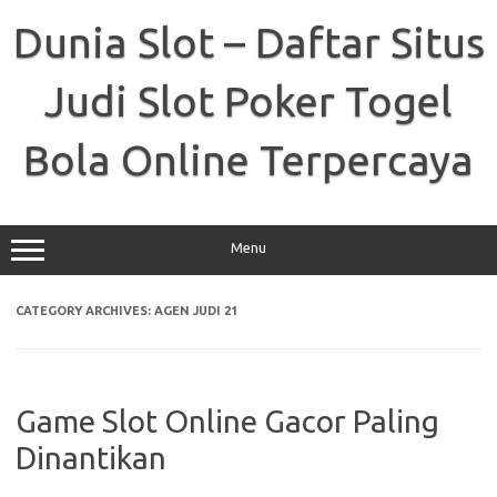
Skip
to
Dunia Slot – Daftar Situs
content
Judi Slot Poker Togel
Bola Online Terpercaya
Menu
CATEGORY ARCHIVES:
AGEN JUDI 21
Game Slot Online Gacor Paling
Dinantikan