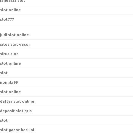
jaguar33 slot
slot online
slot777
judi slot online
situs slot gacor
situs slot
slot online
slot
nongki99
slot online
daftar slot online
deposit slot qris
slot
slot gacor hari ini